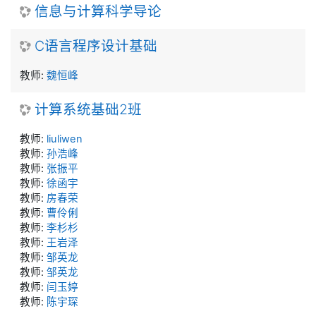
信息与计算科学导论
C语言程序设计基础
教师:
魏恒峰
计算系统基础2班
教师:
liuliwen
教师:
孙浩峰
教师:
张振平
教师:
徐函宇
教师:
房春荣
教师:
曹伶俐
教师:
李杉杉
教师:
王岩泽
教师:
邹英龙
教师:
邹英龙
教师:
闫玉婷
教师:
陈宇琛