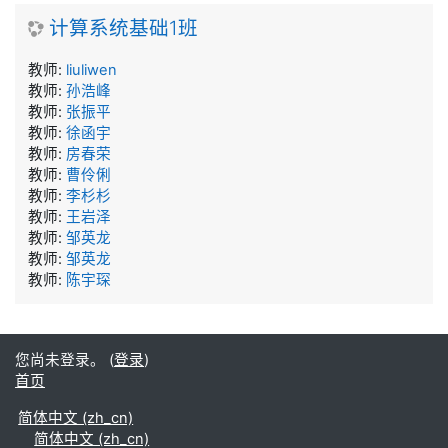
计算系统基础1班
教师:
liuliwen
教师:
孙浩峰
教师:
张振平
教师:
徐函宇
教师:
房春荣
教师:
曹伶俐
教师:
李杉杉
教师:
王岩泽
教师:
邹英龙
教师:
邹英龙
教师:
陈宇琛
您尚未登录。 (
登录
)
首页
简体中文 ‎(zh_cn)‎
简体中文 ‎(zh_cn)‎